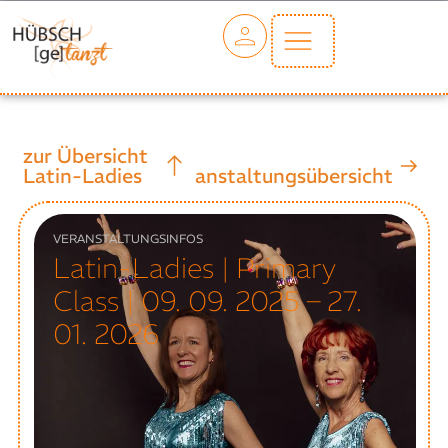
zur Übersicht
zur
Latin-Ladies
Veranstaltungsübersicht
VERANSTALTUNGSINFOS
Latin-Ladies | Primary
Class | 09. 09. 2025 – 27.
01. 2026