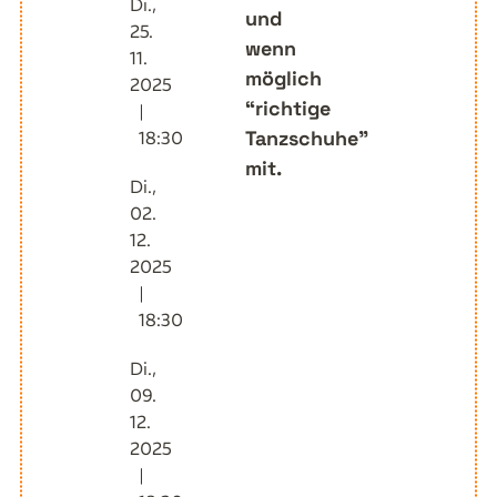
Di.,
und
25.
wenn
11.
möglich
2025
“richtige
|
Tanzschuhe”
18:30
mit.
Di.,
02.
12.
2025
|
18:30
Di.,
09.
12.
2025
|