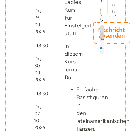
Ladies
Kurs
Di.,
für
23.
09.
Einsteigerinnen
Nachricht
2025
statt.
absenden
|
Leaflet
|
©
In
18:30
Alternative
OpenStreetMap
contributors
diesem
Di.,
Kurs
30.
lernst
09.
Du
2025
|
Einfache
18:30
Basisfiguren
in
Di.,
den
07.
10.
lateinamerikanischen
2025
Tänzen,