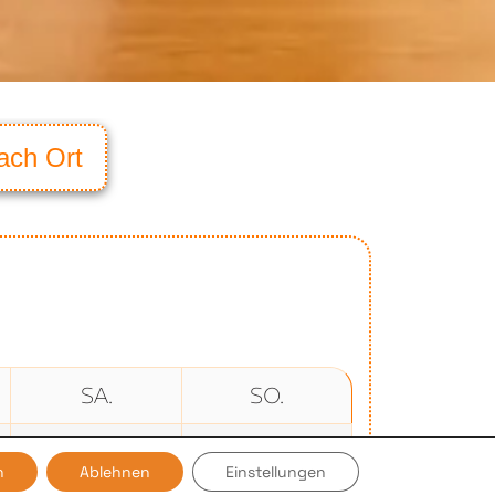
ach Ort
SA.
SO.
1
2
n
Ablehnen
Einstellungen