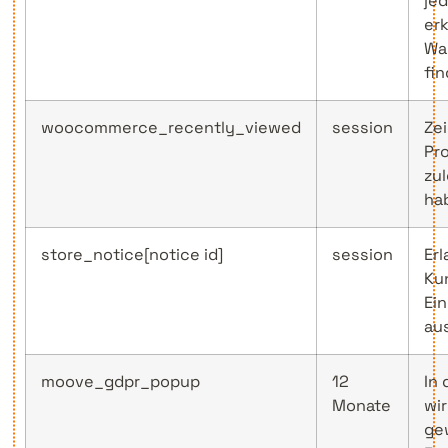
je
er
Wa
fin
woocommerce_recently_viewed
session
Ze
Pr
zu
ha
store_notice[notice id]
session
Er
Ku
Ei
au
moove_gdpr_popup
12
In
Monate
wi
ge