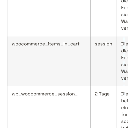
di
Fe
si
Wa
ve
woocommerce_items_in_cart
session
Di
di
Fe
si
Wa
ve
wp_woocommerce_session_
2 Tage
Di
be
ei
fü
so