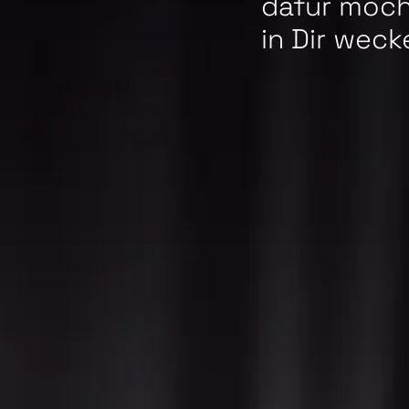
dafür möch
in Dir weck