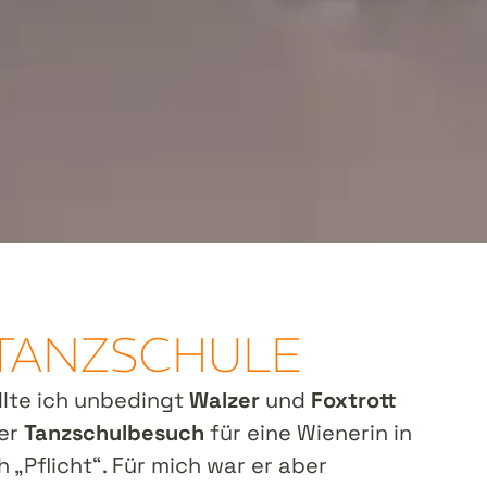
E TANZSCHULE
lte ich unbedingt
Walzer
und
Foxtrott
der
Tanzschulbesuch
für eine Wienerin in
 „Pflicht“. Für mich war er aber