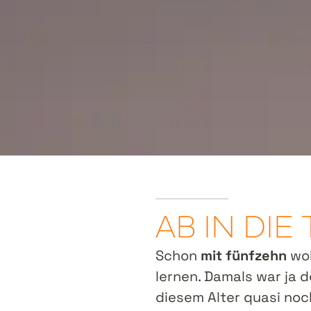
AB IN DI
Schon
mit fünfzehn
wol
lernen. Damals war ja 
diesem Alter quasi noch