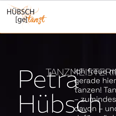
Petra
Ich freue m
TANZMEISTERI
gerade hie
tanzen! Ta
Hübsch
– zumindest
davon – un